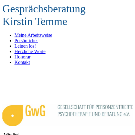
Gesprächsberatung
Kirstin Temme
Meine Arbeitsweise
Persönliches
Leinen los!
Herzliche Worte
Honorar
Kontakt
Mitglied