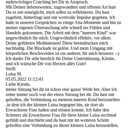
mehrwöchiges Coaching bei Dir in Anspruch.
Mit Deiner liebenswerten, zugewandten und offenen Art hast
Du es mir ermöglicht, mich selbst zu reflektieren. Du hast
zugehört, hinterfragt und mir wertvolle Impulse gegeben. Ich
hatte in unseren Gesprächen so einige Aha-Momente und bin zu
meiner eigenen Überraschung sehr schnell ins Fühlen und
Handeln gekommen. Die Arbeit mit dem "inneren Kind" war
ungewöhnlich für mich. Ungewöhnlich effektiv, vor allem
Deine geführten Meditationen! Diese beeindrucken mich
nachhaltig. Die Blockade ist gelöst. Und mein Umgang mit
körperlichen Beschwerden ist ein anderer, für mich besserer. :-)
Ich danke Dir sehr herzlich für Deine Unterstützung, Kirstin,
und ich wünsche Dir von Herzen alles Gute!
Steffi
Luisa M.
05.05.2022
11:12:43
Liebe Kirstin,
meine Sitzung bei dir ist schon eine ganze Weile her. Aber ich
zehre immer noch von der einen Sitzung bei dir. Du hast mir
geholfen, die Verbindung zu meinem inneren Kind herzustellen
,in dem ich der kleinen Luisa begegnet bin, sie dort als
Erwachsene Frau halten und trösten konnte. Ich habe den
Schmerz als Erwachsene Frau für diese kleine Luisa nochmal
gefühlt und durchlebt und du hast mir im weiteren Schritt
geholfen eine Verbindung zu dieser kleinen Luisa herzustellen,