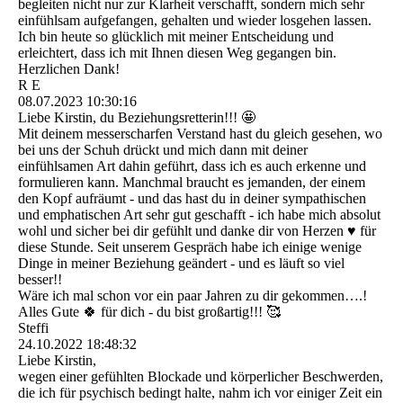
begleiten nicht nur zur Klarheit verschafft, sondern mich sehr
einfühlsam aufgefangen, gehalten und wieder losgehen lassen.
Ich bin heute so glücklich mit meiner Entscheidung und
erleichtert, dass ich mit Ihnen diesen Weg gegangen bin.
Herzlichen Dank!
R E
08.07.2023
10:30:16
Liebe Kirstin, du Beziehungsretterin!!! 🤩
Mit deinem messerscharfen Verstand hast du gleich gesehen, wo
bei uns der Schuh drückt und mich dann mit deiner
einfühlsamen Art dahin geführt, dass ich es auch erkenne und
formulieren kann. Manchmal braucht es jemanden, der einem
den Kopf aufräumt - und das hast du in deiner sympathischen
und emphatischen Art sehr gut geschafft - ich habe mich absolut
wohl und sicher bei dir gefühlt und danke dir von Herzen ♥️ für
diese Stunde. Seit unserem Gespräch habe ich einige wenige
Dinge in meiner Beziehung geändert - und es läuft so viel
besser!!
Wäre ich mal schon vor ein paar Jahren zu dir gekommen….!
Alles Gute 🍀 für dich - du bist großartig!!! 🥰
Steffi
24.10.2022
18:48:32
Liebe Kirstin,
wegen einer gefühlten Blockade und körperlicher Beschwerden,
die ich für psychisch bedingt halte, nahm ich vor einiger Zeit ein